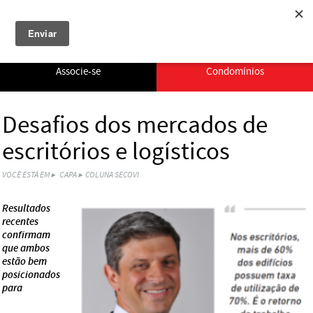
Togg
navi
Associe-se
Condomínios
Desafios dos mercados de
escritórios e logísticos
VOCÊ ESTÁ EM ▸
CAPA
COLUNA SECOVI
Resultados
recentes
confirmam
que ambos
estão bem
posicionados
para